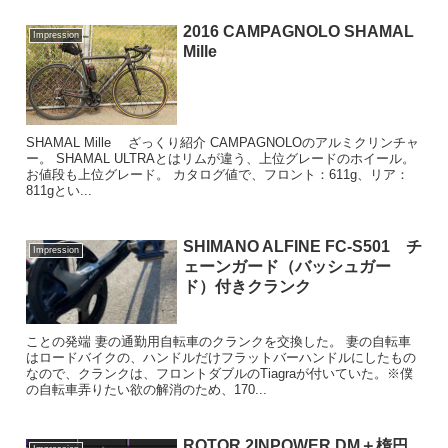
2016 CAMPAGNOLO SHAMAL
Impression
Mille
SHAMAL Mille ざっくり紹介 CAMPAGNOLOのアルミクリンチャ
ー。 SHAMAL ULTRAとはリムが違う、上位グレードのホイール。
お値段も上位グレード。 カタログ値で、フロント：611g、リア：
811gとい...
SHIMANO ALFINE FC-S501 チ
Impression
ェーンガード（バッシュガー
ド）付きクランク
ことの発端 妻の通勤用自転車のクランクを交換した。 妻の自転車
はロードバイクの、ハンドルだけフラットバーハンドルにしたもの
なので、クランクは、フロントダブルのTiagraが付いていた。※僕
の自転車弄りたい欲の解消のため、170...
ROTOR 2INPOWER DM＋楕円