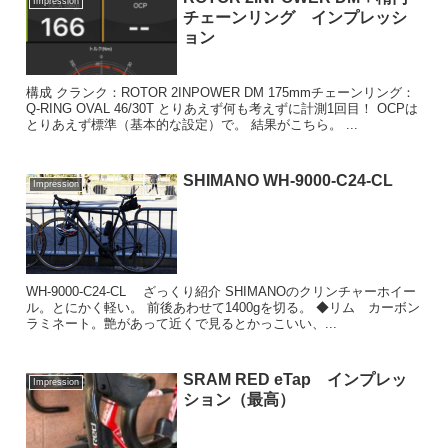
Impression
チェーンリング インプレッシ
ョン
構成 クランク：ROTOR 2INPOWER DM 175mmチェーンリング：
Q-RING OVAL 46/30T とりあえず何も考えずに計測1回目！ OCPは
とりあえず標準（基本的な設定）で。 結果がこちら。 ...
SHIMANO WH-9000-C24-CL
Impression
WH-9000-C24-CL ざっくり紹介 SHIMANOのクリンチャーホイー
ル。とにかく軽い。 前後あわせて1400gを切る。 ◆リム カーボン
ラミネート。艶があって近くで見るとかっこいい、...
SRAM RED eTap インプレッ
Impression
ション（最高）