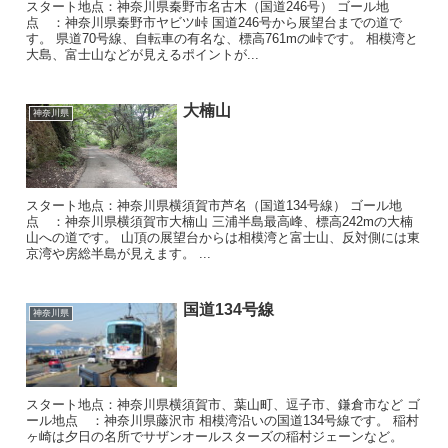
スタート地点：神奈川県秦野市名古木（国道246号） ゴール地
点 ：神奈川県秦野市ヤビツ峠 国道246号から展望台までの道で
す。 県道70号線、自転車の有名な、標高761mの峠です。 相模湾と
大島、富士山などが見えるポイントが...
大楠山
神奈川県
スタート地点：神奈川県横須賀市芦名（国道134号線） ゴール地
点 ：神奈川県横須賀市大楠山 三浦半島最高峰、標高242mの大楠
山への道です。 山頂の展望台からは相模湾と富士山、反対側には東
京湾や房総半島が見えます。 ...
国道134号線
神奈川県
スタート地点：神奈川県横須賀市、葉山町、逗子市、鎌倉市など ゴ
ール地点 ：神奈川県藤沢市 相模湾沿いの国道134号線です。 稲村
ヶ崎は夕日の名所でサザンオールスターズの稲村ジェーンなど。