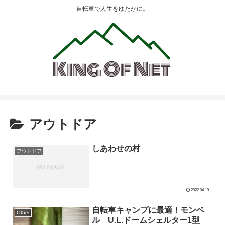
自転車で人生をゆたかに。
アウトドア
しあわせの村
アウトドア
2022.04.19
自転車キャンプに最適！モンベ
Other
ル U.L.ドームシェルター1型